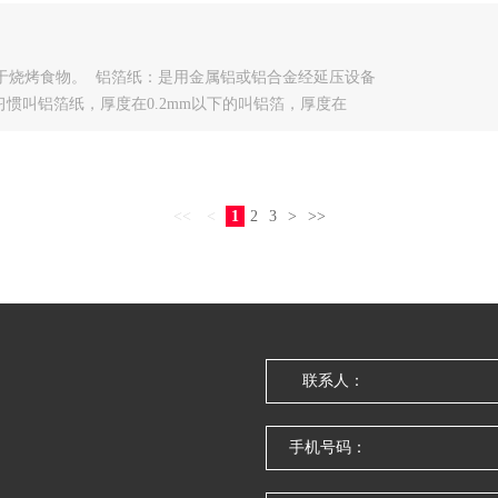
于烧烤食物。 铝箔纸：是用金属铝或铝合金经延压设备
的习惯叫铝箔纸，厚度在0.2mm以下的叫铝箔，厚度在
2.70g/cm3。熔点660℃。沸点2327℃，有延性和展
<<
<
1
2
3
>
>>
联系人：
手机号码：