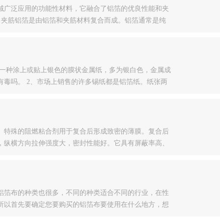
域广泛应用的功能性材料，它融合了铝箔的优良性能和夹
点 夹筋铝箔是由铝箔和夹筋材料复合而成。铝箔通常是纯
有薄而轻的特点。夹筋材料一般为高强度的纤维或塑料
是一种涂上或贴上银色的膜状金属纸，多为银白色，金属成
箔纸有毒吗 。 2、市场上销售的许多锡纸都是铝箔纸。纸张两
为铝。如果只用作包装食品...
。特殊的阻燃粘合剂用于复合后形成致密的薄膜。复合后
，纵横方向拉伸强度大，密封性能好。它具有屏蔽率高、
它可以有效屏蔽任何电子产品设备产生的电子干扰，也是
铝箔布的种类也很多，不同的种类适合不同的行业，在性
所以首先要确定您要购买的铝箔布要使用在什么地方，想
铝箔的色泽来区分铝箔布的质量好坏，在生产过程中中