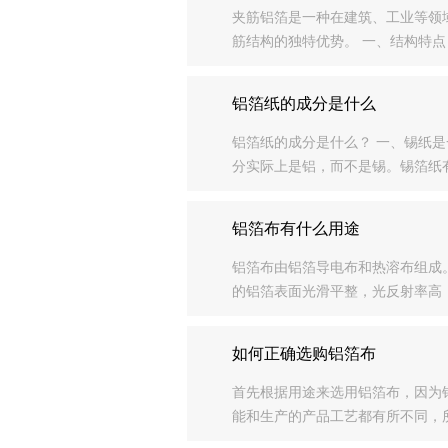
夹筋铝箔是一种在建筑、工业等领
筋结构的独特优势。 一、结构特
度较高的金属铝经过轧制而成，具
筋...
铝箔纸的成分是什么
铝箔纸的成分是什么？ 一、锡纸
分实际上是铝，而不是锡。锡
侧由塑料或特殊涂料制成，中间层
铝箔布有什么用途
铝箔布由铝箔导电布和热溶布组成
的铝箔表面光滑平整，光反射率高
材料韧性强、价格低廉的特点。 
最...
如何正确选购铝箔布
首先根据用途来选用铝箔布，因为
能和生产的产品工艺都有所不同，
让铝箔布达到什么样的效果 根据