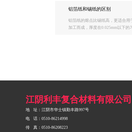
温...
铝箔纸和锡纸的区别
铝箔纸的熔点比锡纸高，更适合用
加工而成，厚度在0.025mm以下
0.2mm以上的叫铝板。铝或铝箔的密度
性，外观为...
江阴利丰复合材料有限公司
地 址：江阴市华士镇勤丰路997号
电 话：0510-86214998
传 真：0510-86208223